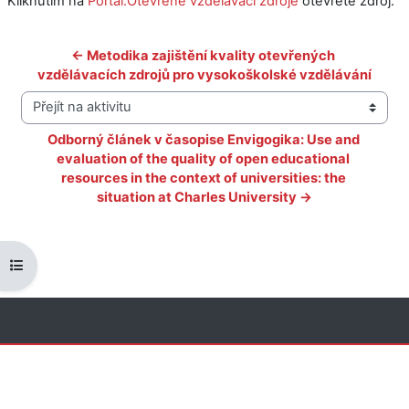
Kliknutím na
Portál:Otevřené vzdělávací zdroje
otevřete zdroj.
← Metodika zajištění kvality otevřených 
vzdělávacích zdrojů pro vysokoškolské vzdělávání
Přejít na aktivitu
Odborný článek v časopise Envigogika: Use and 
evaluation of the quality of open educational 
resources in the context of universities: the 
situation at Charles University →
Otevřít indexu kurzu