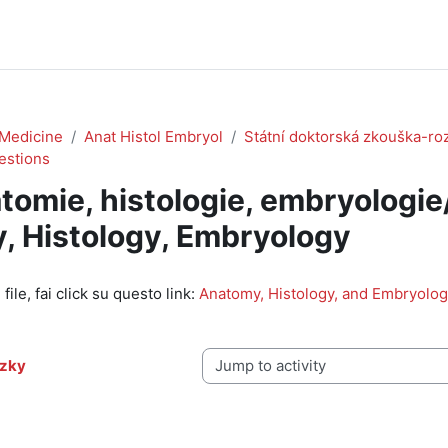
Medicine
Anat Histol Embryol
Státní doktorská zkouška-ro
estions
omie, histologie, embryologie/
, Histology, Embryology
i criteri
 file, fai click su questo link:
Anatomy, Histology, and Embryology
ázky
Jump to activity