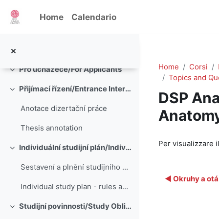
Vai al contenuto principale
Important documents for supervisors - university support
Home
Calendario
Semináře pro školitele
Seminars for supervisors
Home
Corsi
Pro uchazeče/For Applicants
Minimizza
Topics and Qu
Přijímací řízení/Entrance Interview
Minimizza
DSP Anat
Anotace dizertační práce
Anatomy
Thesis annotation
Aggregazione de
Per visualizzare il
Individuální studijní plán/Individual Study Plan
Minimizza
Sestavení a plnění studijního plánu
◀︎ Okruhy a ot
Individual study plan - rules and recommendations
Studijní povinnosti/Study Obligations
Minimizza