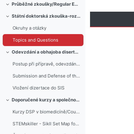
Průběžné zkoušky/Regular Exams
Minimizza
Státní doktorská zkouška-rozprava/Doctoral State Exam-Interview
Minimizza
Okruhy a otázky
Topics and Questions
Odevzdání a obhajoba disertační práce/The Submission and Defense of the Thesis
Minimizza
Postup při přípravě, odevzdání a obhajobě disertace
Submission and Defense of the Thesis
Vložení dizertace do SIS
Doporučené kurzy a společnosti/Recommended Courses and Societies
Minimizza
Kurzy DSP v biomedicíně/Courses for Doctoral Study Programmes in Biomedicine
STEMskiller - Sikll Set Map for Mentors of Eearly Career Researchers