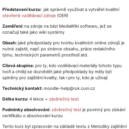
Představení kurzu:
jak správně využívat a vytvářet kvalitní
otevřené vzdělávací zdroje
(OER)
Zaměření:
na zdroje na bázi MediaWiki softwaru, jež se
označují také jako wiki systémy
Obsah:
jaké předpoklady pro tvorbu kvalitních online zdrojů je
nutné zajistit, např. po stránce obsahu, práce redakčního
týmu, technických parametrů prostředí atd.
Cílová skupina:
pro ty, kdo vzdělávací materiály tohoto typu
tvoří a chtějí se dozvědět jaké předpoklady by měly být
splněny pro zajištění kvality, tak i pro ty, kdo je užívají
Technický kontakt:
moodle-help@ruk.cuni.cz
Délka kurzu:
4 lekce +
závěrečný test
Podmínky absolvování:
závěrečný test
je povinný pro získání
certifikátu o absolvování kurzu
Tento kurz byl zpracován na základě textu z Metodiky zajištění