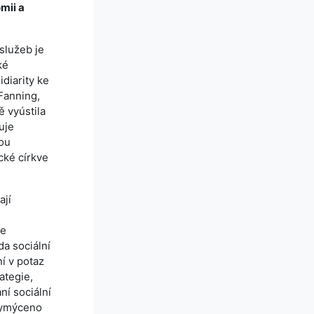
mii a
služeb je
ké
diarity ke
Fanning,
ě vyústila
uje
ou
ické církve
ají
ře
a sociální
í v potaz
ategie,
ní sociální
 vymýceno