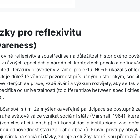
zky pro reflexivitu
wareness)
ovině reflexivity a soustředí se na důležitost historického pov
la v různých epochách a národních kontextech počata a definován
ehled literatury provedený v rámci projektu INORP ukázal s ohl
 jak je důležité věnovat pozornost příslušným historickým, sociá
e kterých se praxe, vzdělávání a výzkum rozvíjely, aby se tak v
cifika od univerzálností (to differentiate between specificities
s).
bčanství, s tím, že myšlenka veřejné participace se postupně z
uhé světové válce vznikat sociální státy (Marshall, 1964), které
ehicles of citizenship) při konsolidaci a institucionalizaci obč
řejnou odpovědnost státu za blaho občanů. Právní přístupy obvykl
í nárok na sociální dávky, zdroje a služby, které jsou přerozdě