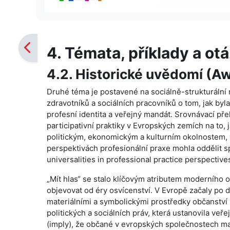
4. Témata, příklady a otá
4.2. Historické uvědomí (A
Druhé téma je postavené na sociálně-strukturální r
zdravotníků a sociálních pracovníků o tom, jak by
profesní identita a veřejný mandát. Srovnávací př
participativní praktiky v Evropských zemích na to,
politickým, ekonomickým a kulturním okolnostem, v
perspektivách profesionální praxe mohla oddělit spe
universalities in professional practice perspective
„Mít hlas“ se stalo klíčovým atributem moderního o
objevovat od éry osvícenství. V Evropě začaly po dr
materiálními a symbolickými prostředky občanství (v
politických a sociálních práv, která ustanovila ve
(imply), že občané v evropských společnostech maj