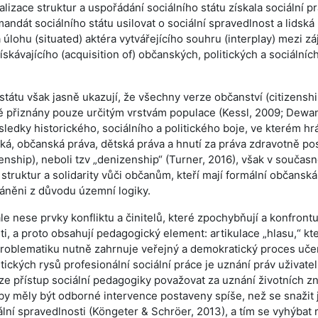
alizace struktur a uspořádání sociálního státu získala sociální p
andát sociálního státu usilovat o sociální spravedlnost a lidská
a úlohu (situated) aktéra vytvářejícího souhru (interplay) mezi z
skávajícího (acquisition of) občanských, politických a sociálníc
tátu však jasně ukazují, že všechny verze občanství (citizenshi
ně přiznány pouze určitým vrstvám populace (Kessl, 2009; Dewan
ůsledky historického, sociálního a politického boje, ve kterém hr
tická, občanská práva, dětská práva a hnutí za práva zdravotně po
nship), neboli tzv „denizenship“ (Turner, 2016), však v současn
 struktur a solidarity vůči občanům, kteří mají formální občanská
ráněni z důvodu územní logiky.
e nese prvky konfliktu a činitelů, které zpochybňují a konfrontu
, a proto obsahují pedagogický element: artikulace „hlasu,“ kt
roblematiku nutně zahrnuje veřejný a demokratický proces uče
ických rysů profesionální sociální práce je uznání práv uživate
lze přístup sociální pedagogiky považovat za uznání životních zna
by měly být odborné intervence postaveny spíše, než se snažit 
lní spravedlnosti (Köngeter & Schröer, 2013), a tím se vyhýbat