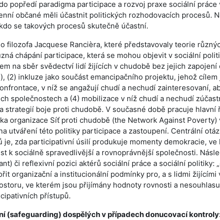
o do popředí paradigma participace a rozvoj praxe sociální práce
enní občané měli účastnit politických rozhodovacích procesů. N
, kdo se takových procesů skutečně účastní.
 filozofa Jacquese Rancièra, které představovaly teorie různý
ůzná chápání participace, která se mohou objevit v sociální polit
zem na sběr svědectví lidí žijících v chudobě bez jejich zapojení
), (2) inkluze jako součást emancipačního projektu, jehož cílem 
nfrontace, v níž se angažují chudí a nechudí zainteresovaní, ab
ich společnostech a (4) mobilizace v níž chudí a nechudí zúčast
k a strategií boje proti chudobě. V současné době pracuje hlavní 
ka organizace Síť proti chudobě (the Network Against Poverty)
na utváření této politiky participace a zastoupení. Centrální otá
 je, zda participativní úsilí produkuje momenty demokracie, ve
 k sociálně spravedlivější a rovnoprávnější společnosti. Násle
t) či reflexivní pozici aktérů sociální práce a sociální politiky: 
řit organizační a institucionální podmínky pro, a s lidmi žijícími 
toru, ve kterém jsou přijímány hodnoty rovnosti a nesouhlasu,
cipativních přístupů.
ní (safeguarding) dospělých v případech donucovací kontroly