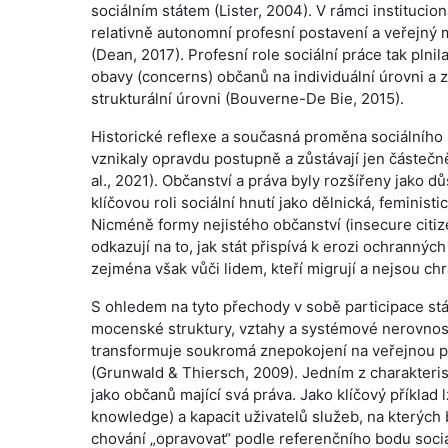
sociálním státem (Lister, 2004). V rámci institucion
relativně autonomní profesní postavení a veřejný m
(Dean, 2017). Profesní role sociální práce tak plnil
obavy (concerns) občanů na individuální úrovni a zí
strukturální úrovni (Bouverne-De Bie, 2015).
Historické reflexe a současná proměna sociálního s
vznikaly opravdu postupně a zůstávají jen částeč
al., 2021). Občanství a práva byly rozšířeny jako d
klíčovou roli sociální hnutí jako dělnická, feminis
Nicméně formy nejistého občanství (insecure citize
odkazují na to, jak stát přispívá k erozi ochranných
zejména však vůči lidem, kteří migrují a nejsou ch
S ohledem na tyto přechody v sobě participace stál
mocenské struktury, vztahy a systémové nerovnosti
transformuje soukromá znepokojení na veřejnou p
(Grunwald & Thiersch, 2009). Jedním z charakterist
jako občanů mající svá práva. Jako klíčový příklad 
knowledge) a kapacit uživatelů služeb, na kterých 
chování „opravovat“ podle referenčního bodu sociá