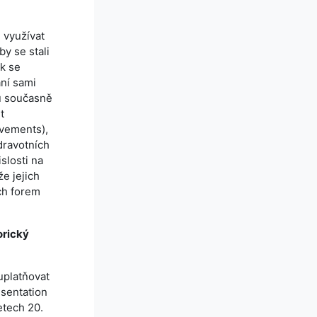
 využívat
by se stali
ak se
ání sami
ou současně
t
ovements),
zdravotních
slosti na
že jejich
ch forem
orický
 uplatňovat
esentation
etech 20.