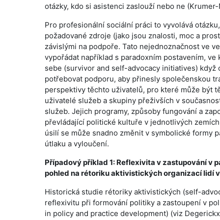
otázky, kdo si asistenci zaslouží nebo ne (Krumer-
Pro profesionální sociální práci to vyvolává otázk
požadované zdroje (jako jsou znalosti, moc a prostř
závislými na podpoře. Tato nejednoznačnost ve veř
vypořádat například s paradoxním postavením, ve kte
sebe (survivor and self-advocacy initiatives) když 
potřebovat podporu, aby přinesly společenskou t
perspektivy těchto uživatelů, pro které může být t
uživatelé služeb a skupiny přeživších v současnosti
služeb. Jejich programy, způsoby fungování a zapoje
převládající politické kultuře v jednotlivých zemíc
úsilí se může snadno změnit v symbolické formy p
útlaku a vyloučení.
Případový příklad 1: Reflexivita v zastupování v pa
pohled na rétoriku aktivistických organizací lidí 
Historická studie rétoriky aktivistických (self-advo
reflexivitu při formování politiky a zastoupení v po
in policy and practice development) (viz Degerickx 