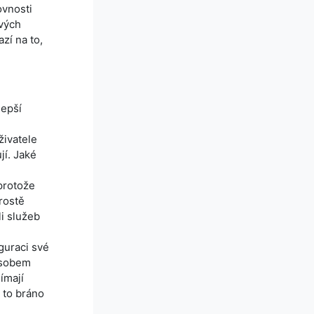
ovnosti
svých
zí na to,
lepší
živatele
jí. Jaké
 protože
rostě
li služeb
guraci své
ůsobem
ímají
 to bráno