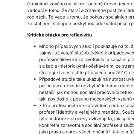
či minimalizováno na mikro-rodinné úrovni (micro-f
vedoucí k tomu, že starší a zdravotně postižení li
rodinách. To vede k tomu, že pokusy sociálních pra
že stát není schopen poskytnou adekvátní péči a po
Kritické otázky pro reflexivitu
Mnoho případových studií poukazuje na to, že p
zájmy“ uživatelů služeb. Několik případových 
profesionálové ze zdravotnictví a sociální p
služeb a (historickými) očekáváními ze stran
strategie lze v těchto případech použít? Co
Případové studie také ukazují na nutnost uvěd
participace nevede nezbytně k demokratičtějš
nestačí, jak mohou sociální pracovníci reflex
tak, aby došlo k posunu mocenských vztah
•
Pro profesionála ve zdravotních nebo sociál
profesní identity a veřejného mandátu. Souč
tyto historické procesy ovlivňují to, jak spol
konkrétní zdravotní a sociální profese a služ
jako právo a nárok všech občanů? Jak to může o