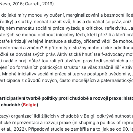
Nevo, 2016; Garrett, 2019).
u, do jaké míry mohou vyloučení, marginalizováni a bezmocní lidé
edky) a služby, nechat zaznít svůj hlas a domáhat se práv, aniž 
ejném mandátu sociální práce vyžaduje kritickou reflexivitu. J
rých se mohou ocitnout iniciativy těch, kteří přežili a kteří br
ostře kritizují veřejné instituce a služby, přičemž vědí, že moh
ransformaci a změnu? A přitom tyto služby mohou také odmítnou
ěžké se dovolat svých práv. Aktivistická hnutí (self-advocacy m
 nadále hrají důležitou roli při utváření prostředí sociálních a 
ní do formálních politických struktur se však značně liší v závi
h. Mnohé iniciativy sociální práce si teprve postupně uvědomily, 
articipace z důvodů nových, často mocnějších a paternalistický
rticipativní tvorbě politiky proti chudobě a rozvoji praxe: hist
v chudobě (
Belgie
)
cacy) organizací lidí žijících v chudobě v Belgii odkrývá nutnost
litické reprezentaci a rozvoji praxe (in shaping a politics of repr
et al., 2022). Případová studie se zaměřila na to, jak se od 90. l