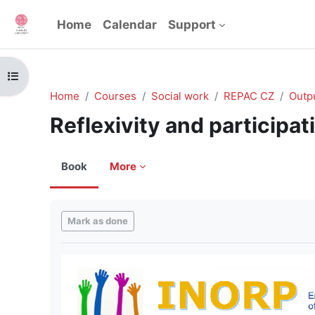
Skip to main content
Home
Calendar
Support
Open course index
Home
Courses
Social work
REPAC CZ
Outp
Reflexivity and participa
Book
More
Completion requirements
Mark as done