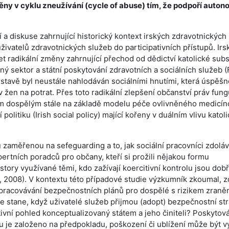
ěny v cyklu zneužívání (cycle of abuse) tím, že podpoří autono
 a diskuse zahrnující historický kontext irských zdravotnických 
živatelů zdravotnických služeb do participativních přístupů. Irs
 radikální změny zahrnující přechod od dědictví katolické subsi
ý sektor a státní poskytování zdravotních a sociálních služeb (
 ústavě byl neustále nahlodáván sociálními hnutími, která úspěšn
žen na potrat. Přes toto radikální zlepšení občanství práv fung
ím dospělým stále na základě modelu péče ovlivněného medicín
politiku (Irish social policy) mající kořeny v duálním vlivu katol
u zaměřenou na sefeguarding a to, jak sociální pracovníci zdoláv
ertních poradců pro občany, kteří si prožili nějakou formu
tory využívané těmi, kdo zažívají koercitivní kontrolu jsou dob
 2008). V kontextu této případové studie výzkumník zkoumal, zd
ypracovávání bezpečnostních plánů pro dospělé s rizikem zraněn
e stane, když uživatelé služeb přijmou (adopt) bezpečnostní str
vní pohled konceptualizovaný státem a jeho činiteli? Poskytová
ku je založeno na předpokladu, poškození či ublížení může být