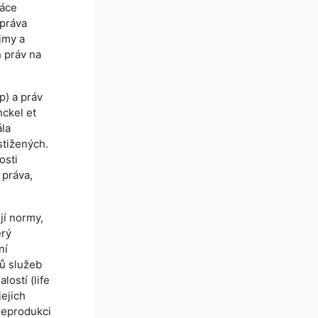
ráce
 práva
ájmy a
h práv na
p) a práv
ckel et
ála
stižených.
osti
 práva,
jí normy,
erý
ní
lů služeb
lostí (life
jejich
 reprodukci