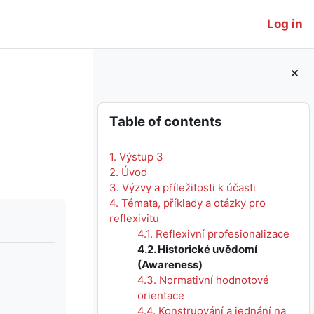
Log in
Blocks
Skip Table of contents
Table of contents
1. Výstup 3
2. Úvod
3. Výzvy a příležitosti k účasti
4. Témata, příklady a otázky pro
reflexivitu
4.1. Reflexivní profesionalizace
4.2. Historické uvědomí
(Awareness)
4.3. Normativní hodnotové
orientace
4.4. Konstruování a jednání na