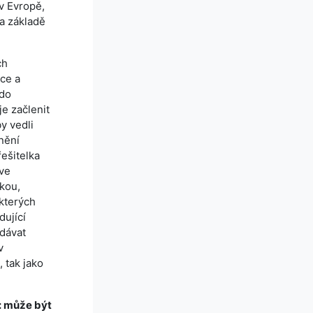
 v Evropě,
a základě
ch
ice a
 do
je začlenit
y vedli
nění
řešitelka
 ve
zkou,
 kterých
dující
„dávat
v
 tak jako
: může být