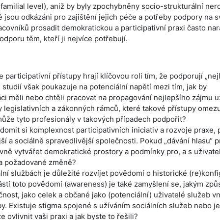
amilial level), aniž by byly zpochybněny socio-strukturální ner
dé jsou odkázáni pro zajištění jejich péče a potřeby podpory na 
covníků prosadit demokratickou a participativní praxi často nara
dporu těm, kteří ji nejvíce potřebují.
articipativní přístupy hrají klíčovou roli tím, že podporují „nej
studií však poukazuje na potenciální napětí mezi tím, jak by
ráci měli nebo chtěli pracovat na propagování nejlepšího zájmu u
y legislativních a zákonných rámců, které takové přístupy omezu
 může tyto profesionály v takových případech podpořit?
omit si komplexnost participativních iniciativ a rozvoje praxe,
í a sociálně spravedlivější společnosti. Pokud „dávání hlasu“ p
ivně vytvářet demokratické prostory a podmínky pro, a s uživate
ů a požadované změně?
ní službách je důležité rozvíjet povědomí o historické (re)konfi
ástí toto povědomí (awareness) je také zamyšlení se, jakým zp
ečnost, jako celek a občané jako (potenciální) uživatelé služeb vn
by. Existuje stigma spojené s užíváním sociálních služeb nebo je
vlivnit vaši praxi a jak byste to řešili?