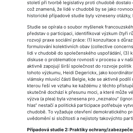
století při tvorbě legislativy proti chudobě dostal
což znamená, že lidé v chudobě by se jako rovnoc
historické případové studie byly vzneseny otázky
Studie se opírala o soubor myšlenek francouzského
představ o participaci, identifikoval výzkum čtyři r
rozvoji praxe sociální práce: (1) konzultace s důra
formulování kolektivních obav (collective concerns
lidi v chudobě do společenského uspořádání, (3) ko
diskuse o problematice rovnosti v procesu a v naš
aktivně zapojují širší společnost do rozvoje politi
tohoto výzkumu, Heidi Degerickx, jako koordinátor
vlámsky mluvící části Belgie, kde se aktivně podílí 
kterou řeší ve vztahu ke každému z těchto přístupů
skutečně dochází k přesunu moci, a které může vést
výzva (a plea) byla vznesena pro „neznalou“ (ignoran
hlas“ nestačí a politická participace potřebuje vytvo
chudobě. To vyžaduje otevření demokratického pros
uvědomění si složitosti a nejistoty takovýchto parti
Případová studie 2: Praktiky ochrany/zabezpeče