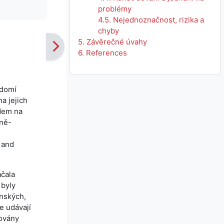
problémy
4.5. Nejednoznačnost, rizika a
chyby
5. Závěrečné úvahy
6. References
ědomí
a jejich
edem na
lně-
 and
ačala
 byly
anských,
e udávají
lovány