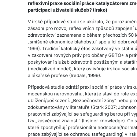
reflexivní praxe sociální práce katalyzátorem zm
participaci uživatelů služeb? (Irsko)
V irské případové studii se ukázalo, že porozumění
zásadní pro rozvoj reflexivních způsobů zapojení u
zdravotnictví zaznamenalo během přechozích 50 let
„smíšené ekonomice blahobytu“ spojující dobrovoln
1999). Tradiční katolický étos zakotvený ve státní
v zakotvení rovných práv pro občany GBTQ+ a práv 
poskytování služeb zdravotně postiženým a starš
(medicalized model), který ovlivňuje irskou sociální 
a lékařské profese (Iredale, 1999).
Případová studie odráží praxi sociální práce v Irsk
mocenskou nerovnováhu, která je staví do role exp
ublížení/poškození. „Bezpečnostní zóny“ nebo pros
zdokumentovány v literatuře (Stark 2007; Johnson,
pracovníci zabývající se sefeguarding berou při v
tzv „zasvěcené znalostí“ (Insider knowledge). Co s
které zpochybňují profesionální hodnocení/normati
práce zabývající se ochranou (sefeguarding) v Irs