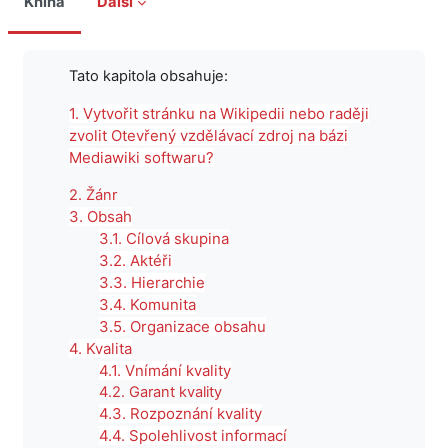
Kniha
Další
Požadavky na absolvování
Tato kapitola obsahuje:
1. Vytvořit stránku na Wikipedii nebo raději
zvolit Otevřený vzdělávací zdroj na bázi
Mediawiki softwaru?
2. Žánr
3. Obsah
3.1. Cílová skupina
3.2. Aktéři
3.3. Hierarchie
3.4. Komunita
3.5. Organizace obsahu
4. Kvalita
4.1. Vnímání kvality
4.2. Garant kvality
4.3. Rozpoznání kvality
4.4. Spolehlivost informací