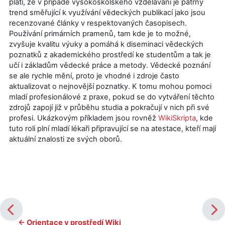
platí, že v případě vysokoškolského vzdělávání je patrný
trend směřující k využívání vědeckých publikací jako jsou
recenzované články v respektovaných časopisech.
Používání primárních pramenů, tam kde je to možné,
zvyšuje kvalitu výuky a pomáhá k diseminaci vědeckých
poznatků z akademického prostředí ke studentům a tak je
učí i základům vědecké práce a metody. Vědecké poznání
se ale rychle mění, proto je vhodné i zdroje často
aktualizovat o nejnovější poznatky. K tomu mohou pomoci
mladí profesionálové z praxe, pokud se do vytváření těchto
zdrojů zapojí již v průběhu studia a pokračují v nich při své
profesi. Ukázkovým příkladem jsou rovněž
WikiSkripta
, kde
tuto roli plní mladí lékaři připravující se na atestace, kteří mají
aktuální znalosti ze svých oborů.
← Orientace v prostředí Wiki