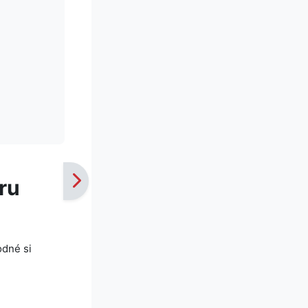
ru
odné si