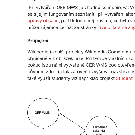
Při vytváření OER MWS je vhodné se inspirovat Wi
se s jejím fungováním seznámit i při vytváření alt
úpravy obsahu
, patří k tomu nejlepšímu, co bylo v
může zájemce čerpat ze stránky
Five pillars na an
Propojení:
Wikipedie (a další projekty Wikimedia Commons) m
obráceně viz obrázek níže. Při tvorbě vlastních z
pokud jsou námi vytvářené OER WMS pod otevřenou 
původní zdroj (a tak zároveň i zvyšovat návštěvn
také využít studenty viz například projekt
Studenti 