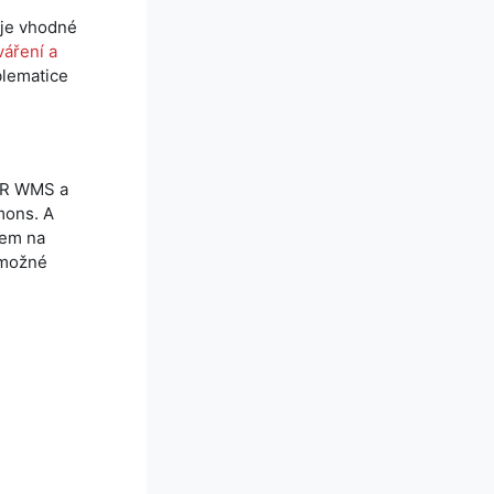
 je vhodné
váření a
blematice
OER WMS a
mons. A
zem na
 možné