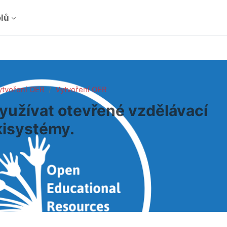
elů
Vytvoření OER
Vytvoření OER
využívat otevřené vzdělávací
kisystémy.