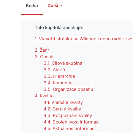
Kniha
Další
Požadavky na absolvování
Tato kapitola obsahuje:
1. Vytvořit stránku na Wikipedii nebo raději zv
2. Žánr
3. Obsah
3.1. Cílová skupina
3.2. Aktéři
3.3. Hierarchie
3.4. Komunita
3.5. Organizace obsahu
4. Kvalita
4.1. Vnímání kvality
4.2. Garant kvality
4.3. Rozpoznání kvality
4.4. Spolehlivost informací
4.5. Aktuálnost informací