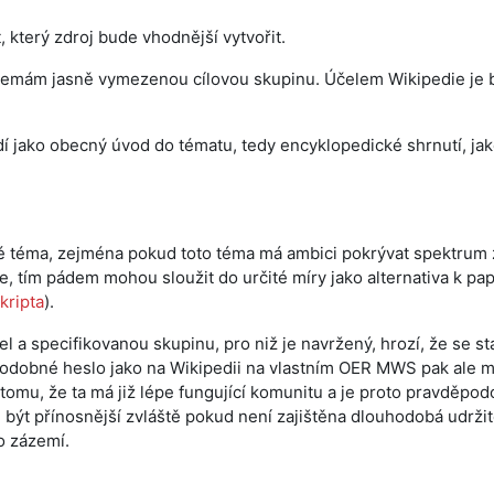
který zdroj bude vhodnější vytvořit.
emám jasně vymezenou cílovou skupinu. Účelem Wikipedie je 
 jako obecný úvod do tématu, tedy encyklopedické shrnutí, jak
 téma, zejména pokud toto téma má ambici pokrývat spektrum z
ce, tím pádem mohou sloužit do určité míry jako alternativa k pa
kripta
).
specifikovanou skupinu, pro niž je navržený, hrozí, že se sta
 podobné heslo jako na Wikipedii na vlastním OER MWS pak ale 
 tomu, že ta má již lépe fungující komunitu a je proto pravděpod
e být přínosnější zvláště pokud není zajištěna dlouhodobá udrži
o zázemí.