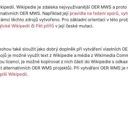
kipedií. Wikipedie je zdaleka nejvyužívanější OER MWS a proto
ernativních OER MWS. Například její
pravidla na řešení sporů, vyt
 rámci těchto zdrojů vytvořeno. Pro základní orientaci v této pro
glické Wikipedii
či
Pět pilířů
v její české mutaci.
ohou také sloužit jako dobrý doplněk při vytváření vlastních 
drojů je možné využít text z Wikipedie a média z Wikimedia Com
licencí, je možné kopírovat z nich části do Wikipedie s odka
ost alternativních OER WMS projektů). Při vytváření OER WMS je
píší Wikipedii
.