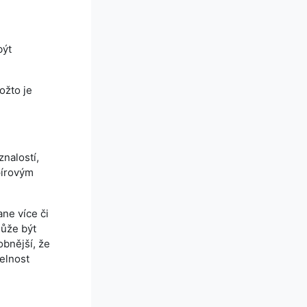
být
ožto je
nalostí,
pírovým
ne více či
může být
obnější, že
telnost