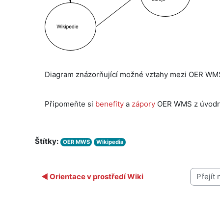
Diagram znázorňující možné vztahy mezi OER WMS, 
Připomeňte si
benefity
a
zápory
OER WMS z úvodní 
Štítky:
OER MWS
Wikipedia
◀︎ Orientace v prostředí Wiki
Přejít na 