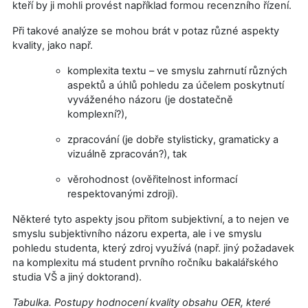
kteří by ji mohli provést například formou recenzního řízení.
Při takové analýze se mohou brát v potaz různé aspekty
kvality, jako např.
komplexita textu – ve smyslu zahrnutí různých
aspektů a úhlů pohledu za účelem poskytnutí
vyváženého názoru (je dostatečně
komplexní?),
zpracování (je dobře stylisticky, gramaticky a
vizuálně zpracován?), tak
věrohodnost (ověřitelnost informací
respektovanými zdroji).
Některé tyto aspekty jsou přitom subjektivní, a to nejen ve
smyslu subjektivního názoru experta, ale i ve smyslu
pohledu studenta, který zdroj využívá (např. jiný požadavek
na komplexitu má student prvního ročníku bakalářského
studia VŠ a jiný doktorand).
Tabulka. Postupy hodnocení kvality obsahu OER, které