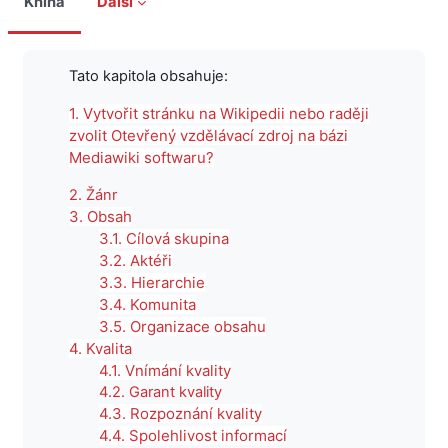
Kniha
Další
Požadavky na absolvování
Tato kapitola obsahuje:
1. Vytvořit stránku na Wikipedii nebo raději
zvolit Otevřený vzdělávací zdroj na bázi
Mediawiki softwaru?
2. Žánr
3. Obsah
3.1. Cílová skupina
3.2. Aktéři
3.3. Hierarchie
3.4. Komunita
3.5. Organizace obsahu
4. Kvalita
4.1. Vnímání kvality
4.2. Garant kvality
4.3. Rozpoznání kvality
4.4. Spolehlivost informací