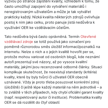
výzvou po stránce zajištění kvality, vzhledem k tomu, že
často umožňují zapojení do vytváření materiálů i
neregistrovaným uživatelům a může je tak vytvářet
prakticky každý. Nízká kvalita některých zdrojů ovlivňuje
postoj k nim jako celku, proto panuje jistá nedůvěra k
využívání OER ke vzdělávacím účelům.
Tato nedůvěra bývá často oprávněná. Termín
Otevřené
vzdělávací zdroje
se totiž používá jako označení pro
poměrně různorodou směs úložišť informací/poznatků na
internetu. Nelze o nich a o jejich kvalitě hovořit per se,
protože mohou variovat od osobních blogů, kde neznámí
autoři prezentují své názory, až po vysoce kvalitní
materiály, jakými jsou recenzované odborné články. Situaci
komplikuje skutečnost, že neexistují standardy (kritéria)
kvality, které by byly tvůrci či uživateli OER obecně
uznávané. Vždy je proto třeba posuzovat konkrétní zdroj
(úložiště) či ještě lépe každý materiál na něm jednotlivě – a
to zvláště v těch případech, kdy chybí oficiální garant kvality
(např. respektovaný autor či instituce). Problematika kvality
OER se dá rozdělit do čtyř oblastí: