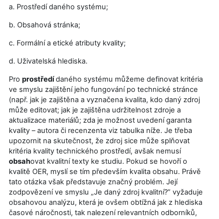
a. Prostředí daného systému;
b.
Obsahová stránka;
c. Formální a etické atributy kvality;
d. Uživatelská hlediska.
Pro
prostředí
daného systému můžeme definovat kritéria
ve smyslu zajištění jeho fungování po technické stránce
(např. jak je zajištěna a vyznačena kvalita, kdo daný zdroj
může editovat; jak je zajištěna udržitelnost zdroje a
aktualizace materiálů; zda je možnost uvedení garanta
kvality – autora či recenzenta viz tabulka níže. Je třeba
upozornit na skutečnost, že zdroj sice může splňovat
kritéria kvality technického prostředí, avšak nemusí
obsah
ovat kvalitní texty ke studiu. Pokud se hovoří o
kvalitě OER, myslí se tím především kvalita obsahu. Právě
tato otázka však představuje značný problém. Její
zodpovězení ve smyslu „Je daný zdroj kvalitní?” vyžaduje
obsahovou analýzu, která je ovšem obtížná jak z hlediska
časové náročnosti, tak nalezení relevantních odborníků,