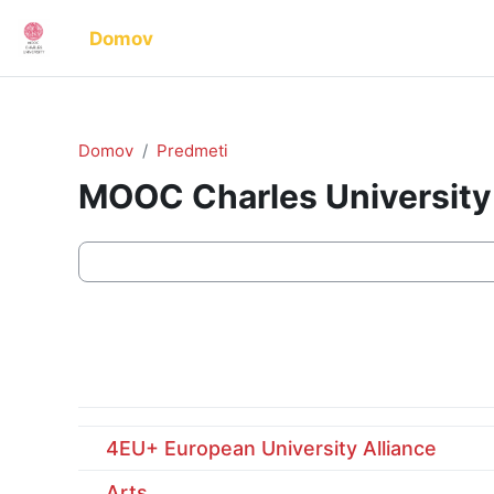
Preskoči na glavno vsebino
Domov
Domov
Predmeti
MOOC Charles University
Kategorije predmetov
4EU+ European University Alliance
Arts