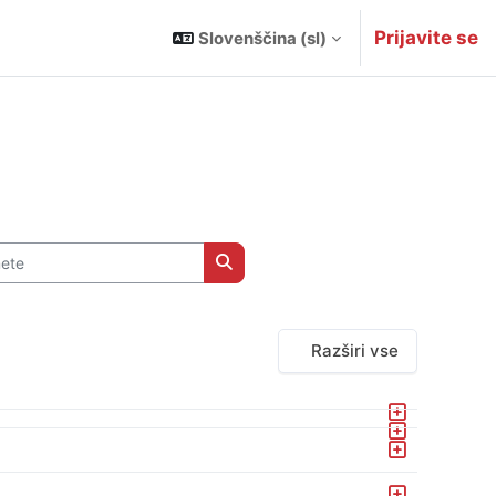
Prijavite se
Slovenščina ‎(sl)‎
te
Išči predmete
Razširi vse