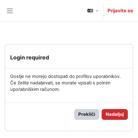
Preskoči na glavno vsebino
Prijavite se
Stransko polje
Login required
Gostje ne morejo dostopati do profilov uporabnikov.
Če želite nadaljevati, se morate vpisati s polnim
uporabniškim računom.
Prekliči
Nadaljuj