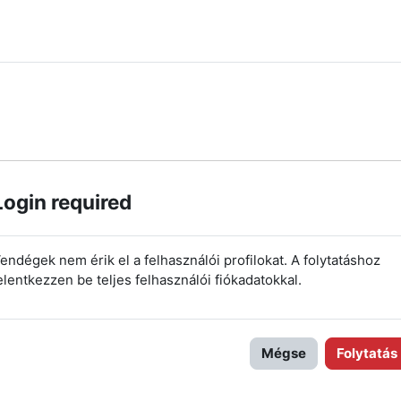
Login required
endégek nem érik el a felhasználói profilokat. A folytatáshoz
elentkezzen be teljes felhasználói fiókadatokkal.
Mégse
Folytatás