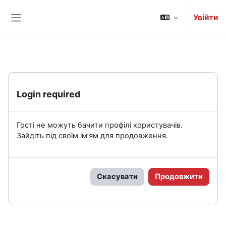
Перейти до головного вмісту
Увійти
Бокова панель
Login required
Гості не можуть бачити профілі користувачів.
Зайдіть під своїм ім’ям для продовження.
Скасувати
Продовжити