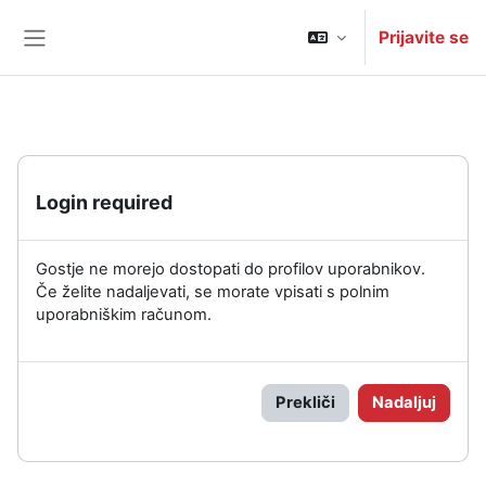
Preskoči na glavno vsebino
Prijavite se
Stransko polje
Login required
Gostje ne morejo dostopati do profilov uporabnikov.
Če želite nadaljevati, se morate vpisati s polnim
uporabniškim računom.
Prekliči
Nadaljuj