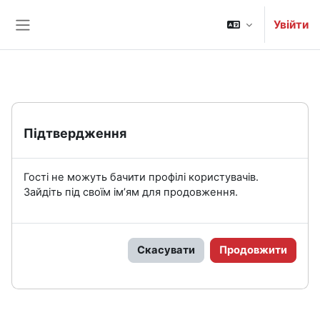
Перейти до головного вмісту
Увійти
Бокова панель
Підтвердження
Гості не можуть бачити профілі користувачів.
Зайдіть під своїм ім’ям для продовження.
Скасувати
Продовжити