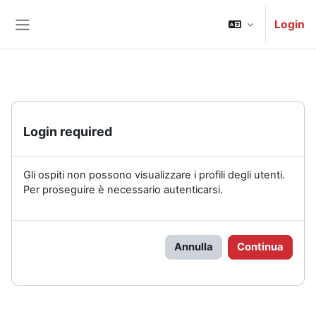
Vai al contenuto principale
Login
Pannello laterale
Login required
Gli ospiti non possono visualizzare i profili degli utenti.
Per proseguire è necessario autenticarsi.
Annulla
Continua