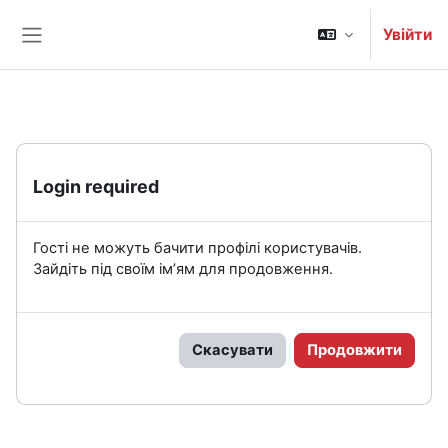
Перейти до головного вмісту
Увійти
Бокова панель
Login required
Гості не можуть бачити профілі користувачів.
Зайдіть під своїм ім’ям для продовження.
Скасувати
Продовжити