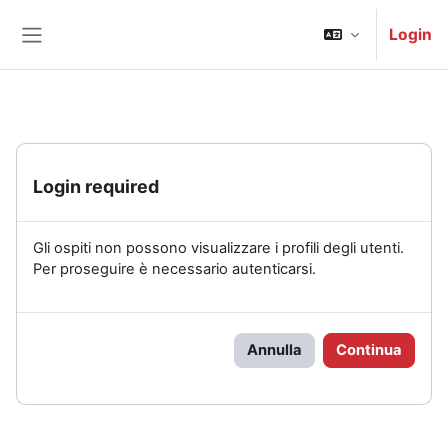
Vai al contenuto principale
Login
Pannello laterale
Login required
Gli ospiti non possono visualizzare i profili degli utenti.
Per proseguire è necessario autenticarsi.
Annulla
Continua