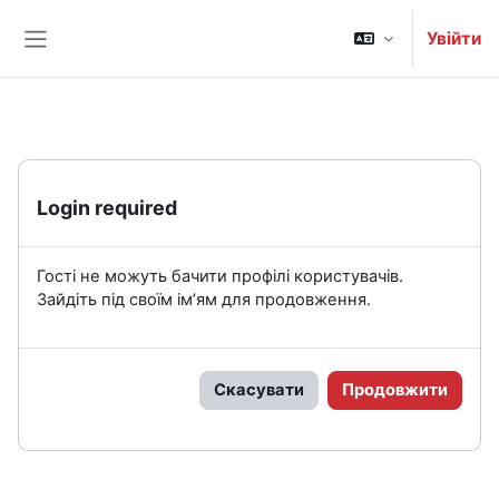
Перейти до головного вмісту
Увійти
Бокова панель
Login required
Гості не можуть бачити профілі користувачів.
Зайдіть під своїм ім’ям для продовження.
Скасувати
Продовжити