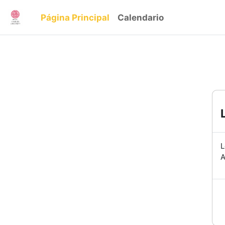
Salta al contenido principal
Página Principal
Calendario
L
A