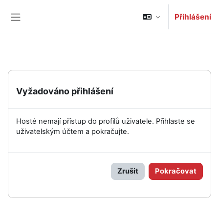
Přejít k hlavnímu obsahu
Přihlášení
Boční panel
Vyžadováno přihlášení
Hosté nemají přístup do profilů uživatele. Přihlaste se
uživatelským účtem a pokračujte.
Zrušit
Pokračovat