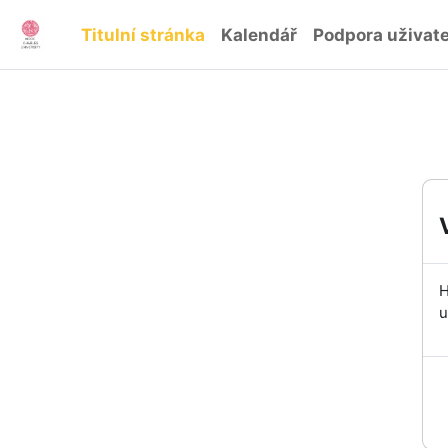
Přejít k hlavnímu obsahu
Titulní stránka
Kalendář
Podpora uživat
H
u