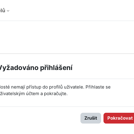
elů
Vyžadováno přihlášení
osté nemají přístup do profilů uživatele. Přihlaste se
živatelským účtem a pokračujte.
Zrušit
Pokračovat