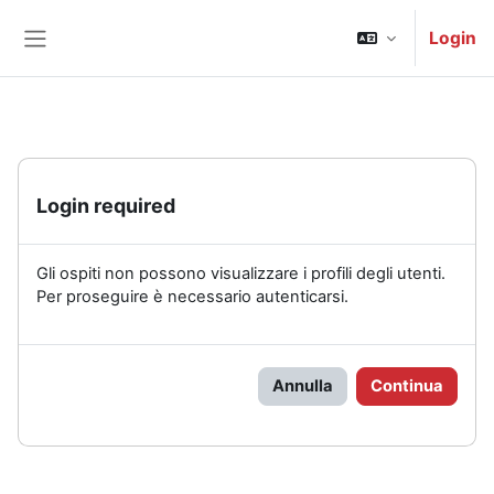
Vai al contenuto principale
Login
Pannello laterale
Login required
Gli ospiti non possono visualizzare i profili degli utenti.
Per proseguire è necessario autenticarsi.
Annulla
Continua