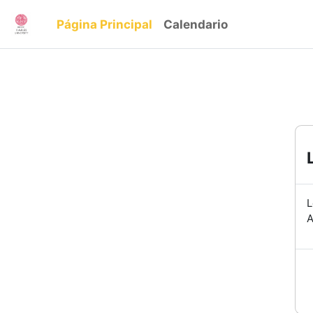
Salta al contenido principal
Página Principal
Calendario
L
A