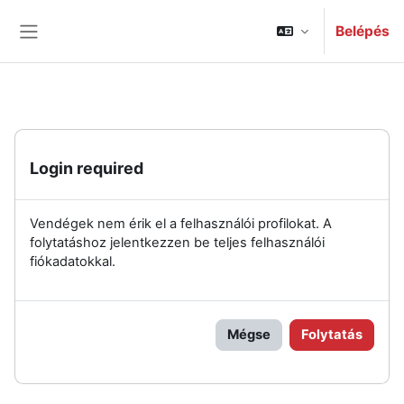
Tovább a fő tartalomhoz
Belépés
Oldalpanel
Login required
Vendégek nem érik el a felhasználói profilokat. A
folytatáshoz jelentkezzen be teljes felhasználói
fiókadatokkal.
Mégse
Folytatás