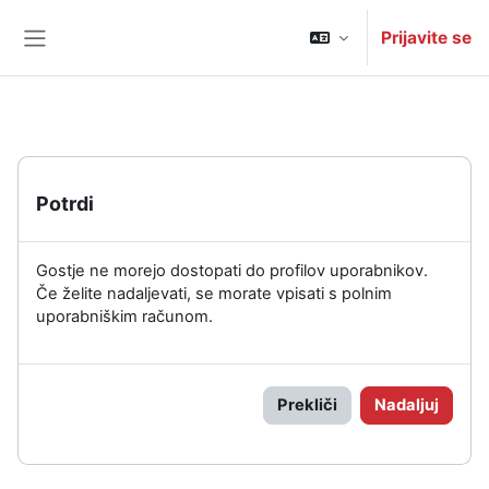
Preskoči na glavno vsebino
Prijavite se
Stransko polje
Potrdi
Gostje ne morejo dostopati do profilov uporabnikov.
Če želite nadaljevati, se morate vpisati s polnim
uporabniškim računom.
Prekliči
Nadaljuj