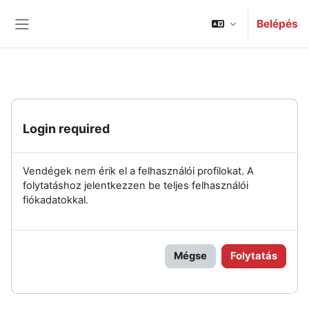
Tovább a fő tartalomhoz
Belépés
Oldalpanel
Login required
Vendégek nem érik el a felhasználói profilokat. A
folytatáshoz jelentkezzen be teljes felhasználói
fiókadatokkal.
Mégse
Folytatás