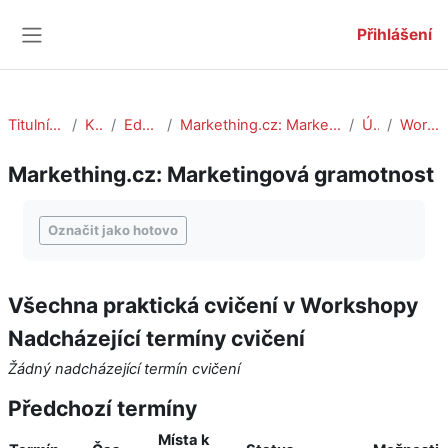
Přejít k hlavnímu obsahu
Přihlášení
Boční panel
Titulní stránka
Kurzy
Education
Markething.cz: Marketingová gramotnost
Úvod
Workshopy
Markething.cz: Marketingová gramotnost
Požadavky na absolvování
Označit jako hotovo
Všechna praktická cvičení v Workshopy
Nadcházející termíny cvičení
Žádný nadcházející termín cvičení
Předchozí termíny
Místa k