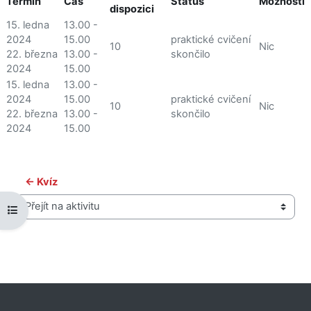
Termín
Čas
Status
Možnosti
dispozici
15. ledna
13.00 -
2024
15.00
praktické cvičení
10
Nic
22. března
13.00 -
skončilo
2024
15.00
15. ledna
13.00 -
2024
15.00
praktické cvičení
10
Nic
22. března
13.00 -
skončilo
2024
15.00
← Kvíz
Otevřít indexu kurzu
Přejít na aktivitu