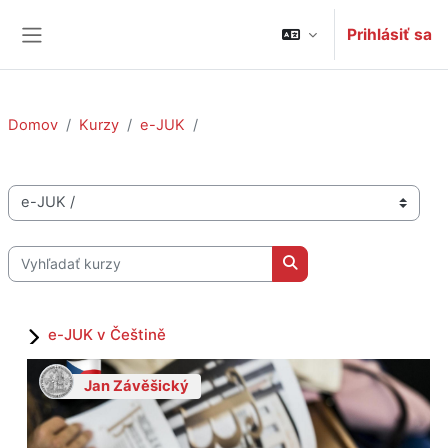
Preskočiť na hlavný obsah
Prihlásiť sa
Bočný panel
Domov
Kurzy
e-JUK
Kategórie kurzov
Vyhľadať kurzy
Vyhľadať kurzy
e-JUK v Češtině
Jan Závěšický