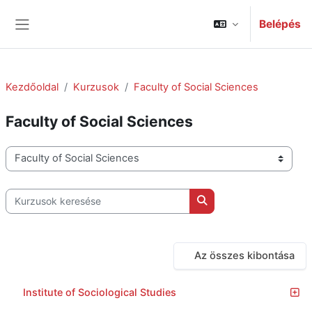
Tovább a fő tartalomhoz
Belépés
Oldalpanel
Kezdőoldal
Kurzusok
Faculty of Social Sciences
Faculty of Social Sciences
Kurzuskategóriák
Kurzusok keresése
Kurzusok keresése
Az összes kibontása
Institute of Sociological Studies