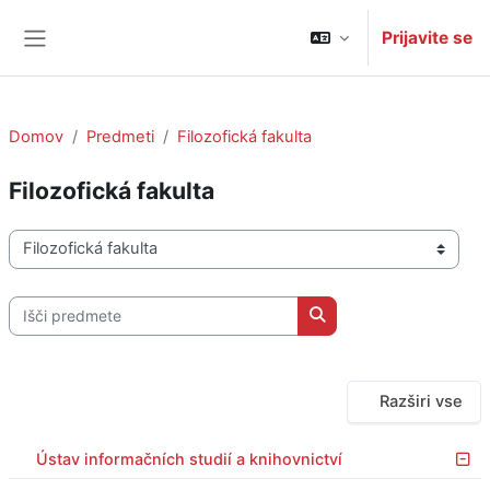
Preskoči na glavno vsebino
Prijavite se
Stransko polje
Domov
Predmeti
Filozofická fakulta
Filozofická fakulta
Kategorije predmetov
Išči predmete
Išči predmete
Razširi vse
Ústav informačních studií a knihovnictví