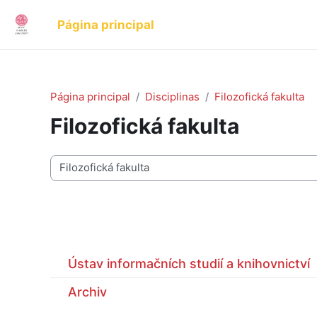
Ir para o conteúdo principal
Página principal
Página principal
Disciplinas
Filozofická fakulta
Filozofická fakulta
Categorias de disciplinas
Ústav informačních studií a knihovnictví
Archiv