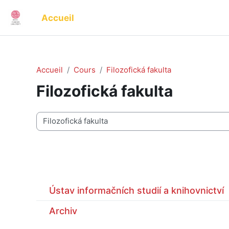
Passer au contenu principal
Accueil
Accueil
Cours
Filozofická fakulta
Filozofická fakulta
Catégories de cours
Ústav informačních studií a knihovnictví
Archiv