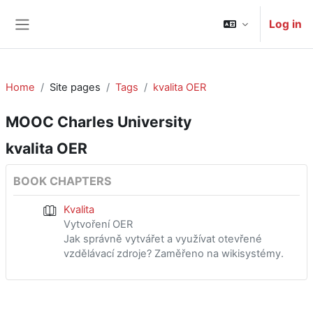
Skip to main content
Log in
Side panel
Home
Site pages
Tags
kvalita OER
MOOC Charles University
kvalita OER
BOOK CHAPTERS
Kvalita
Vytvoření OER
Jak správně vytvářet a využívat otevřené
vzdělávací zdroje? Zaměřeno na wikisystémy.