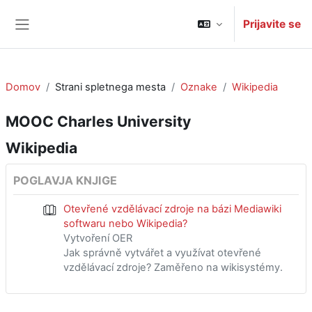
Preskoči na glavno vsebino
Prijavite se
Stransko polje
Domov
Strani spletnega mesta
Oznake
Wikipedia
MOOC Charles University
Wikipedia
POGLAVJA KNJIGE
Otevřené vzdělávací zdroje na bázi Mediawiki
softwaru nebo Wikipedia?
Vytvoření OER
Jak správně vytvářet a využívat otevřené
vzdělávací zdroje? Zaměřeno na wikisystémy.