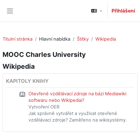
Přejít k hlavnímu obsahu
Přihlášení
Boční panel
Titulní stránka
Hlavní nabídka
Štítky
Wikipedia
MOOC Charles University
Wikipedia
KAPITOLY KNIHY
Otevřené vzdělávací zdroje na bázi Mediawiki
softwaru nebo Wikipedia?
Vytvoření OER
Jak správně vytvářet a využívat otevřené
vzdělávací zdroje? Zaměřeno na wikisystémy.