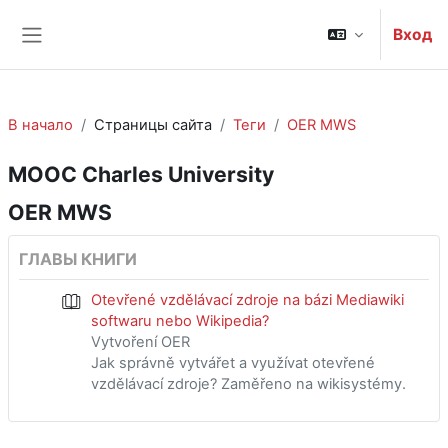
Перейти к основному содержанию
Вход
Боковая панель
В начало
Страницы сайта
Теги
OER MWS
MOOC Charles University
OER MWS
ГЛАВЫ КНИГИ
Otevřené vzdělávací zdroje na bázi Mediawiki
softwaru nebo Wikipedia?
Vytvoření OER
Jak správně vytvářet a využívat otevřené
vzdělávací zdroje? Zaměřeno na wikisystémy.