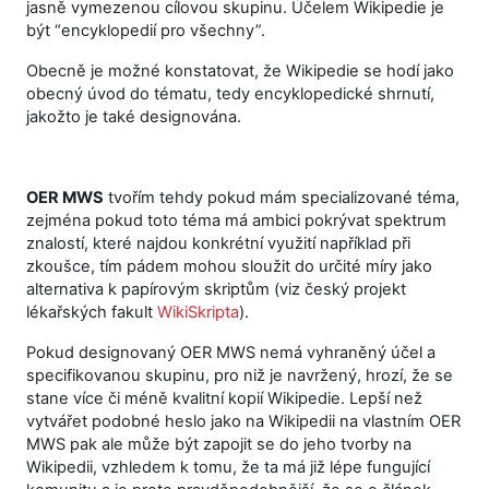
jasně vymezenou cílovou skupinu. Účelem Wikipedie je
být “encyklopedií pro všechny”.
Obecně je možné konstatovat, že Wikipedie se hodí jako
obecný úvod do tématu, tedy encyklopedické shrnutí,
jakožto je také designována.
OER MWS
tvořím tehdy pokud mám specializované téma,
zejména pokud toto téma má ambici pokrývat spektrum
znalostí, které najdou konkrétní využití například při
zkoušce, tím pádem mohou sloužit do určité míry jako
alternativa k papírovým skriptům (viz český projekt
lékařských fakult
WikiSkripta
).
Pokud designovaný OER MWS nemá vyhraněný účel a
specifikovanou skupinu, pro niž je navržený, hrozí, že se
stane více či méně kvalitní kopií Wikipedie. Lepší než
vytvářet podobné heslo jako na Wikipedii na vlastním OER
MWS pak ale může být zapojit se do jeho tvorby na
Wikipedii, vzhledem k tomu, že ta má již lépe fungující