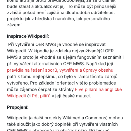
komunitu a je proto pravděpodobnější, že se o článek
bude starat a aktualizovat jej. To může být přínosnější
zvláště pokud není zajištěna dlouhodobá udržitelnost
projektu jak z hlediska finančního, tak personálního
zázemí.
Inspirace Wikipedií:
Při vytváření OER MWS je vhodné se inspirovat
Wikipedií. Wikipedie je zdaleka nejvyužívanější OER
MWS a proto je vhodné se s jejím fungováním seznámit i
při vytváření alternativních OER MWS. Například její
pravidla na řešení sporů, vytváření a úpravy obsahu
,
patří k tomu nejlepšímu, co bylo v rámci těchto zdrojů
vytvořeno. Pro základní orientaci v této problematice
může zájemce čerpat ze stránky
Five pillars na anglické
Wikipedii
či
Pět pilířů
v její české mutaci.
Propojení:
Wikipedie (a další projekty Wikimedia Commons) mohou
také sloužit jako dobrý doplněk při vytváření vlastních
OER WMS a obráceně viz obrázek níže. Při tvorbě